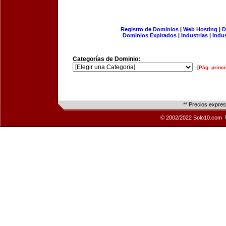
Registro de Dominios
|
Web Hosting
|
D
Dominios Expirados
|
Industrias
|
Indu
Categorías de Dominio:
[Pág. princi
** Precios expre
© 2002/2022 Solo10.com