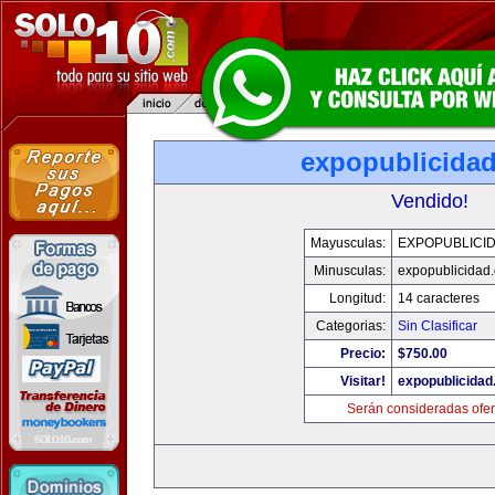
expopublicida
Vendido!
Mayusculas:
EXPOPUBLICI
Minusculas:
expopublicidad
Longitud:
14 caracteres
Categorias:
Sin Clasificar
Precio:
$750.00
Visitar!
expopublicida
Serán consideradas ofer