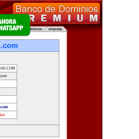
d.com
DAD.COM
.com
d.com
tas