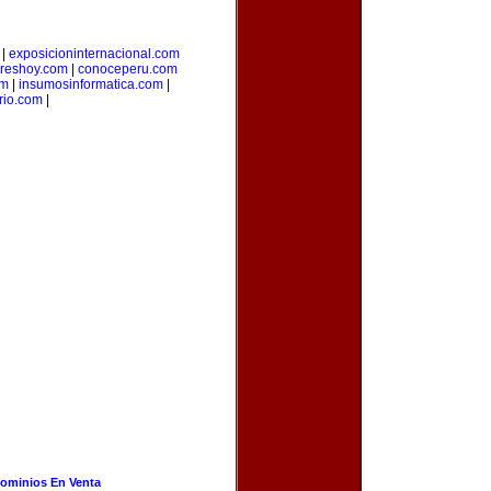
|
exposicioninternacional.com
reshoy.com
|
conoceperu.com
om
|
insumosinformatica.com
|
rio.com
|
ominios En Venta