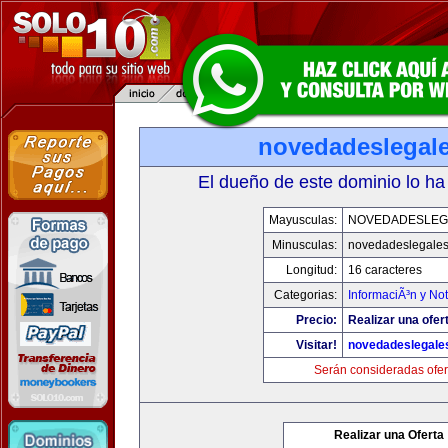
novedadeslegal
El dueño de este dominio lo ha
Mayusculas:
NOVEDADESLEG
Minusculas:
novedadeslegale
Longitud:
16 caracteres
Categorias:
InformaciÃ³n y Not
Precio:
Realizar una ofer
Visitar!
novedadeslegale
Serán consideradas ofer
Realizar una Oferta