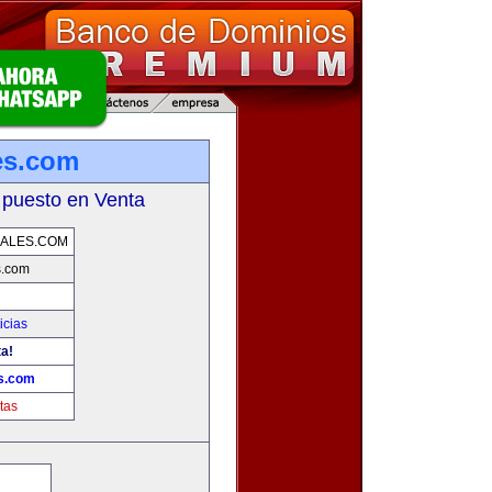
es.com
 puesto en Venta
ALES.COM
s.com
icias
ta!
s.com
tas