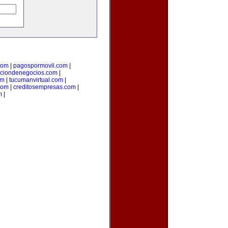
com
|
pagospormovil.com
|
cciondenegocios.com
|
om
|
tucumanvirtual.com
|
com
|
creditosempresas.com
|
m
|