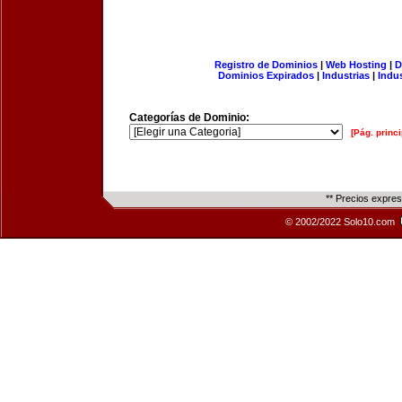
Registro de Dominios
|
Web Hosting
|
D
Dominios Expirados
|
Industrias
|
Indu
Categorías de Dominio:
[Pág. princi
** Precios expre
© 2002/2022 Solo10.com