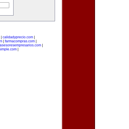
|
calidadyprecio.com
|
om
|
farmacompras.com
|
asesoresempresarios.com
|
osimple.com
|