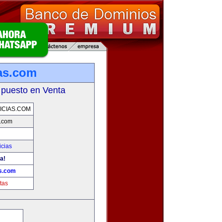
as.com
 puesto en Venta
CIAS.COM
s.com
icias
a!
as.com
tas