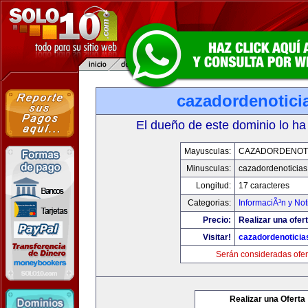
cazadordenotici
El dueño de este dominio lo ha
Mayusculas:
CAZADORDENOTI
Minusculas:
cazadordenoticia
Longitud:
17 caracteres
Categorias:
InformaciÃ³n y Not
Precio:
Realizar una ofert
Visitar!
cazadordenotici
Serán consideradas ofer
Realizar una Oferta