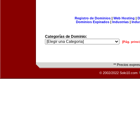
Registro de Dominios
|
Web Hosting
|
D
Dominios Expirados
|
Industrias
|
Indu
Categorías de Dominio:
[Pág. princi
** Precios expre
© 2002/2022 Solo10.com