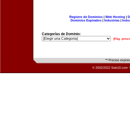
Registro de Dominios
|
Web Hosting
|
D
Dominios Expirados
|
Industrias
|
Indu
Categorías de Dominio:
[Pág. princi
** Precios expre
© 2002/2022 Solo10.com