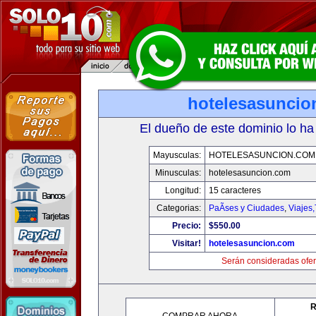
hotelesasuncio
El dueño de este dominio lo ha
Mayusculas:
HOTELESASUNCION.COM
Minusculas:
hotelesasuncion.com
Longitud:
15 caracteres
Categorias:
PaÃ­ses y Ciudades
,
Viajes
Precio:
$550.00
Visitar!
hotelesasuncion.com
Serán consideradas ofer
R