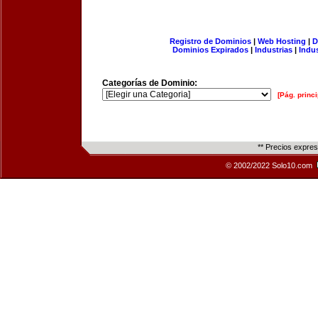
Registro de Dominios
|
Web Hosting
|
D
Dominios Expirados
|
Industrias
|
Indu
Categorías de Dominio:
[Pág. princi
** Precios expre
© 2002/2022 Solo10.com