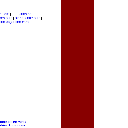
on.com
|
industrias.pe
|
des.com
|
ofertaschile.com
|
tria-argentina.com
|
ominios En Venta
strias Argentinas