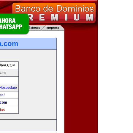
a.com
IPA.COM
.com
 Hospedaje
ta!
.com
tas