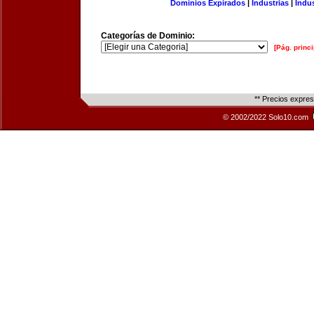
Dominios Expirados
|
Industrias
|
Indu
Categorías de Dominio:
[Pág. princi
** Precios expre
© 2002/2022 Solo10.com